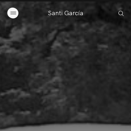
Santi García
Artículos
Charlas y conferencias
Libros
Sobre este blog
Contacto
Suscribirse