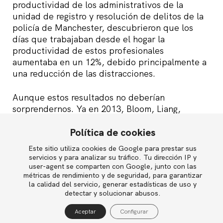
productividad de los administrativos de la
unidad de registro y resolución de delitos de la
policía de Manchester, descubrieron que los
días que trabajaban desde el hogar la
productividad de estos profesionales
aumentaba en un 12%, debido principalmente a
una reducción de las distracciones.
Aunque estos resultados no deberían
sorprendernos. Ya en 2013, Bloom, Liang,
Roberts y Ying evidenciaron que el trabajo
remoto puede aumentar la productividad
Política de cookies
individual, pero también demostraron que esos
Este sitio utiliza cookies de Google para prestar sus
English
incrementos varían significativamente según la
servicios y para analizar su tráfico. Tu dirección IP y
realidad, preferencias y circunstancias de cada
user-agent se comparten con Google, junto con las
métricas de rendimiento y de seguridad, para garantizar
persona, de forma que los mejores resultados se
la calidad del servicio, generar estadísticas de uso y
obtienen cuando cada individuo trabaja en la
Política de privacidad
detectar y solucionar abusos.
modalidad que mejor se ajusta a sus cualidades
Política de cookies
y necesidades, ya sea remota o presencial.
Aceptar
Configurar
Aviso legal