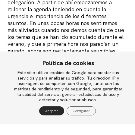
delegación. A partir de ahí empezaremos a
rellenar la agenda teniendo en cuenta la
urgencia e importancia de los diferentes
asuntos. En unas pocas horas nos sentiremos
más aliviados cuando nos demos cuenta de que
los temas que se han ido acumulado durante el
verano, y que a primera hora nos parecían un
mundo, ahora son perfectamente asumibles.
Política de cookies
Otros consejos para una «vuelta al cole» sin
traumas: no intentes ponerte al día a base de
Este sitio utiliza cookies de Google para prestar sus
English
servicios y para analizar su tráfico. Tu dirección IP y
jornadas interminables, procura aumentar tu
user-agent se comparten con Google, junto con las
nivel de actividad profesional progresivamente a
métricas de rendimiento y de seguridad, para garantizar
lo largo de esta primera semana. Aprovecha
la calidad del servicio, generar estadísticas de uso y
Política de privacidad
también para visualizar el curso que comienza e
detectar y solucionar abusos.
Política de cookies
intentar planificar a largo plazo. Piensa en los
Aceptar
Configurar
buenos momentos de las vacaciones pasadas.
Aviso legal
Considera el próximo fin de semana como unas
mini vacaciones que llegarán en menos de cinco
días. Y, por supuesto, busca tiempo para hacer