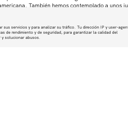
teamericana. También hemos contemplado a unos j
rosos, capaces de retener lo mejor de su personal
por delante el interés del conjunto. Ninguno ha bu
ontrario, lo han dado todo para que el equipo cons
r sus servicios y para analizar su tráfico. Tu dirección IP y user-agen
Política de p
s de rendimiento y de seguridad, para garantizar la calidad del
 y por si fuera poco, han demostrado que es posib
r y solucionar abusos.
gran ejemplo, y más en los tiempos que corren.
rsonales
Cultura y valores de las empresas
Liderazgo