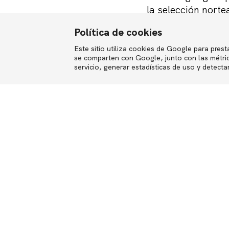
la selección nor
entregados y gene
Política de cookies
poniendo siempre 
en la cancha. Al c
Este sitio utiliza cookies de Google para presta
English
se comparten con Google, junto con las métrica
objetivo. Además,
servicio, generar estadísticas de uso y detecta
pasarlo bien. Un 
Compartir
Competencias interpe