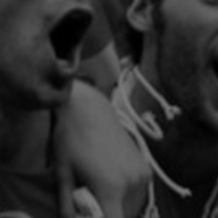
erencias
g