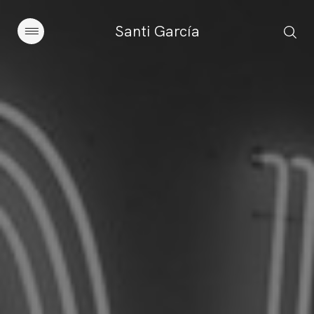
Santi García
Artículos
Charlas y conferencias
Libros
Sobre este blog
Contacto
Suscribirse