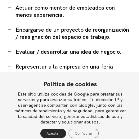
Actuar como mentor de empleados con
menos experiencia.
Encargarse de un proyecto de reorganización
/ reasignación del espacio de trabajo.
Evaluar / desarrollar una idea de negocio.
Representar a la empresa en una feria
comercial.
Política de cookies
Participar en el diseño e implantación de
Este sitio utiliza cookies de Google para prestar sus
English
políticas corporativas.
servicios y para analizar su tráfico. Tu dirección IP y
user-agent se comparten con Google, junto con las
Utilizar los servicios de un coach.
métricas de rendimiento y de seguridad, para garantizar
la calidad del servicio, generar estadísticas de uso y
Política de privacidad
detectar y solucionar abusos.
Escribir un blog.
Política de cookies
Aceptar
Configurar
Aviso legal