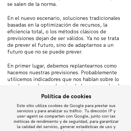
se salen de la norma.
En el nuevo escenario, soluciones tradicionales
basadas en la optimización de recursos, la
eficiencia total, o los métodos clásicos de
previsiones dejan de ser válidos. Ya no se trata
de prever el futuro, sino de adaptarnos a un
futuro que no se puede prever.
En primer lugar, debemos replantearnos como
hacemos nuestras previsiones. Probablemente
utilicemos indicadores que nos hablan sobre lo
que ha pasado, en el mejor de los casos sobre lo
que está pasando, pero casi nunca incluimos
Política de cookies
otros que nos alerten de cosas que podrían
pasar más adelante. También tendemos a
Este sitio utiliza cookies de Google para prestar sus
English
servicios y para analizar su tráfico. Tu dirección IP y
dejarnos llevar por el peso de los promedios, y
user-agent se comparten con Google, junto con las
olvidarnos que los grandes problemas y las
métricas de rendimiento y de seguridad, para garantizar
verdaderas oportunidades muchas veces se
la calidad del servicio, generar estadísticas de uso y
Política de privacidad