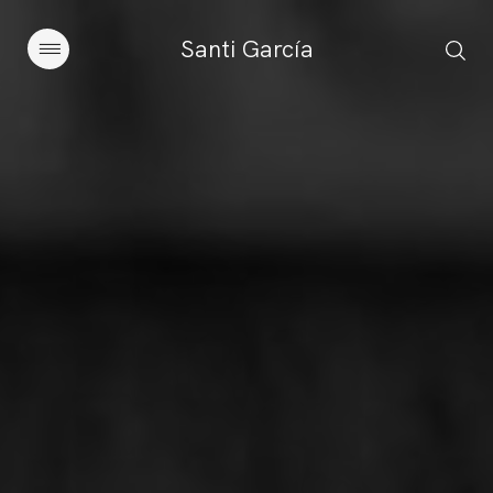
Santi García
Artículos
Charlas y conferencias
Libros
Sobre este blog
Contacto
Suscribirse