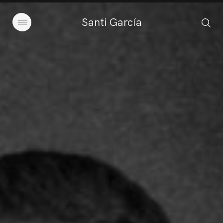
Santi García
Artículos
Charlas y conferencias
Libros
Sobre este blog
Contacto
Suscribirse