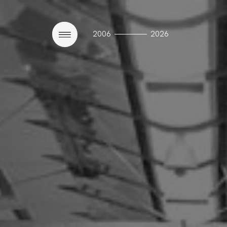
————
2006
2026