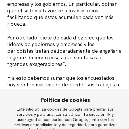
empresas y los gobiernos. En particular, opinan
que el sistema favorece a los más ricos,
facilitando que estos acumulen cada vez más
riqueza.
Por otro lado, siete de cada diez cree que los
líderes de gobiernos y empresas y los
periodistas tratan deliberadamente de engañar a
la gente diciendo cosas que son falsas o
“grandes exageraciones”.
Y a esto debemos sumar que los encuestados
hoy sienten más miedo de perder sus trabajos a
consecuencia de riesgos como la amenaza de
una recesión (63%), conflictos comerciales
Política de cookies
internacionales (62%), la automatización (58%) o
Este sitio utiliza cookies de Google para prestar sus
English
la falta de formación (58%).
servicios y para analizar su tráfico. Tu dirección IP y
user-agent se comparten con Google, junto con las
Además, en España deberíamos prestar especial
métricas de rendimiento y de seguridad, para garantizar