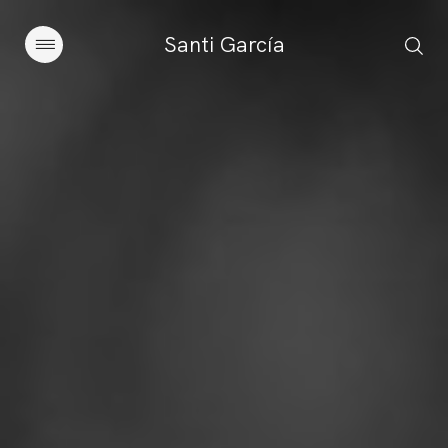
Santi García
Artículos
Charlas y conferencias
Libros
Sobre este blog
Contacto
Suscribirse