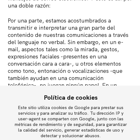
una doble razón:
Por una parte, estamos acostumbrados a
transmitir e interpretar una gran parte del
contenido de nuestras comunicaciones a través
del lenguaje no verbal. Sin embargo, en un e-
mail, aspectos tales como la mirada, gestos,
expresiones faciales -presentes en una
conversación cara a cara-, u otros elementos
como tono, entonación o vocalizaciones -que
también ayudan en una comunicación
telefónica-, no juegan ningún papel. En un
correo electrónico el significado del mensaje se
Política de cookies
transmite únicamente a través de las palabras
que escribimos (aunque en ocasiones nos
Este sitio utiliza cookies de Google para prestar sus
English
servicios y para analizar su tráfico. Tu dirección IP y
ayudemos de unos cuantos emoticones). Por eso
user-agent se comparten con Google, junto con las
es tan importante medir cada una de ellas.
métricas de rendimiento y de seguridad, para garantizar
la calidad del servicio, generar estadísticas de uso y
Política de privacidad
Por otra parte, por nuestra propia naturaleza,
detectar y solucionar abusos.