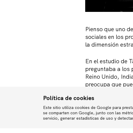
Pienso que uno de 
sociales en los pr
la dimensión estr
En el estudio de 
preguntaba a los 
Reino Unido, Indi
preocupa que pue
Política de cookies
Debería darnos qu
más eficaz de las 
Este sitio utiliza cookies de Google para presta
English
se comparten con Google, junto con las métrica
(46%), y c) «que 
servicio, generar estadísticas de uso y detecta
aspectos que evid
de ventaja compet