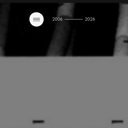
————
2006
2026