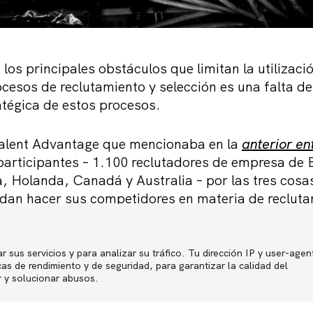
los principales obstáculos que limitan la utilizaci
ocesos de reclutamiento y selección es una falta d
atégica de estos procesos.
Talent Advantage que mencionaba en la
anterior e
participantes – 1.100 reclutadores de empresa de
a, Holanda, Canadá y Australia – por las tres cosa
dan hacer sus competidores en materia de recluta
e pensar que las tres más destacadas fuesen a) 
redes sociales» (50%), b) «que desarrollen un repos
r sus servicios y para analizar su tráfico. Tu dirección IP y user-agen
Política de p
s de rendimiento y de seguridad, para garantizar la calidad del
inviertan en mejorar su imagen de marca en el mer
r y solucionar abusos.
encian como los procesos de reclutamiento pueden
itiva para una empresa, y para los que una buena 