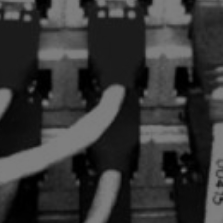
erencias
g