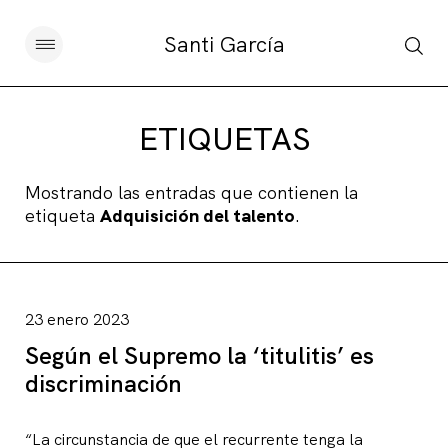
Santi García
Artículos
ETIQUETAS
Charlas y conferencias
Mostrando las entradas que contienen la
etiqueta
Adquisición del talento
.
Libros
Sobre este blog
23 enero 2023
Contacto
Según el Supremo la ‘titulitis’ es
discriminación
Suscribirse
“La circunstancia de que el recurrente tenga la