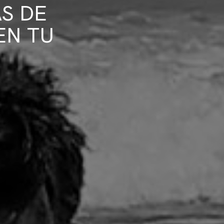
S DE
EN TU