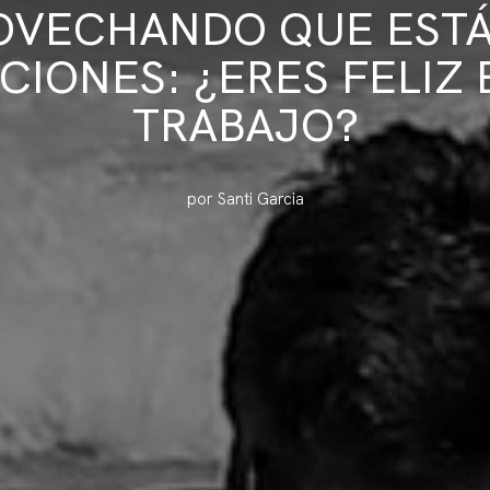
OVECHANDO QUE ESTÁ
CIONES: ¿ERES FELIZ 
TRABAJO?
por Santi Garcia