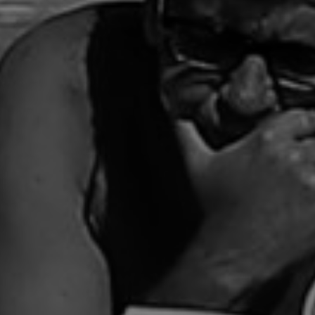
erencias
g