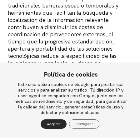
tradicionales barreras espacio temporales y
herramientas que facilitan la búsqueda y
localización de la información relevante
contribuyen a disminuir los costes de
coordinación de proveedores externos, al
tiempo que la progresiva estandarización,
apertura y portabilidad de las soluciones
tecnológicas reduce la especificidad de las
inversiones y, por tanto, el riesgo de
comportamientos oportunistas. A esto hay que
Política de cookies
sumar una mayor simetría de la información que
manejan las partes contratantes y la aparición de
Este sitio utiliza cookies de Google para prestar sus
English
servicios y para analizar su tráfico. Tu dirección IP y
instrumentos de medición que facilitan el
user-agent se comparten con Google, junto con las
control del cumplimiento de los acuerdos y el
métricas de rendimiento y de seguridad, para garantizar
establecimiento de incentivos más eficaces.
la calidad del servicio, generar estadísticas de uso y
Política de privacidad
detectar y solucionar abusos.
Política de cookies
El resultado es que en este nuevo escenario las
Aceptar
Configurar
empresas pueden plantearse externalizar un
Aviso legal
mayor número de actividades, al ser ahora