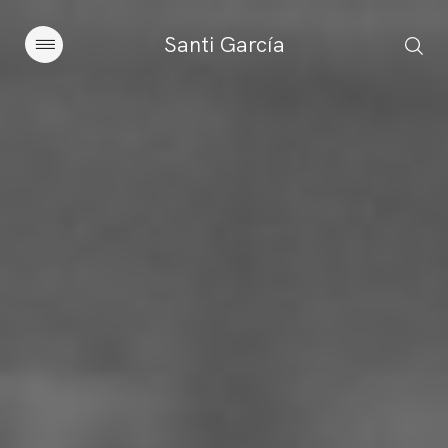
Santi García
Artículos
Charlas y conferencias
Libros
Sobre este blog
Contacto
Suscribirse