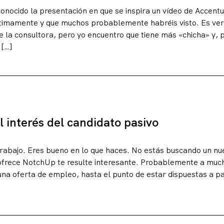
conocido la presentación en que se inspira un vídeo de Accent
ltimamente y que muchos probablemente habréis visto. Es ve
e la consultora, pero yo encuentro que tiene más «chicha» y
 […]
 interés del candidato pasivo
erencias
trabajo. Eres bueno en lo que haces. No estás buscando un n
 ofrece NotchUp te resulte interesante. Probablemente a mu
una oferta de empleo, hasta el punto de estar dispuestas a pa