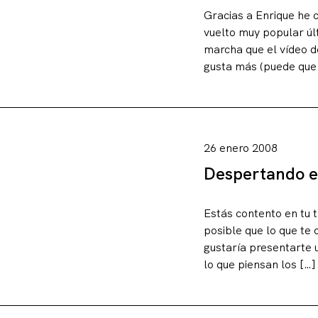
Gracias a Enrique he 
vuelto muy popular ú
marcha que el vídeo d
gusta más (puede que
Artículos
26 enero 2008
Despertando el
Charlas y conf
Estás contento en tu 
posible que lo que te
gustaría presentarte 
Libros
lo que piensan los […]