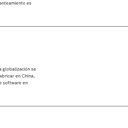
planteamiento es
a globalización se
bricar en China,
de software en