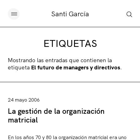
Santi García
Artículos
ETIQUETAS
Charlas y conferencias
Mostrando las entradas que contienen la
etiqueta
El futuro de managers y directivos
.
Libros
Sobre este blog
24 mayo 2006
Contacto
La gestión de la organización
matricial
Suscribirse
En los años 70 y 80 la organización matricial era uno