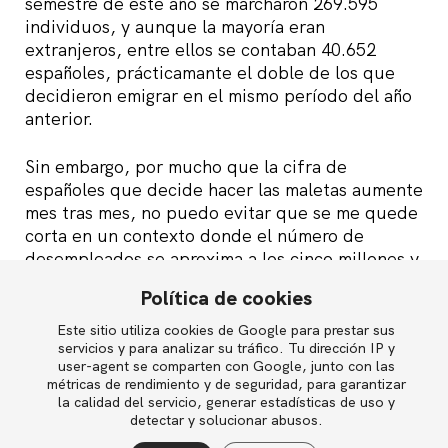
semestre de este año se marcharon 269.595
individuos, y aunque la mayoría eran
extranjeros, entre ellos se contaban 40.652
españoles, prácticamante el doble de los que
decidieron emigrar en el mismo período del año
anterior.
Sin embargo, por mucho que la cifra de
españoles que decide hacer las maletas aumente
mes tras mes, no puedo evitar que se me quede
corta en un contexto donde el número de
desempleados se aproxima a los cinco millones y
la tasa de paro en un colectivo estratégico para
Política de cookies
cualquier país como son sus jóvenes supera el
50%.
Este sitio utiliza cookies de Google para prestar sus
English
servicios y para analizar su tráfico. Tu dirección IP y
user-agent se comparten con Google, junto con las
Aunque hay quien se lleva las manos a la cabeza
métricas de rendimiento y de seguridad, para garantizar
ante lo que califican de una «fuga de cerebros»,
la calidad del servicio, generar estadísticas de uso y
Política de privacidad
personalmente soy de la opinión que es mejor
detectar y solucionar abusos.
Política de cookies
que los jóvenes parados salgan a la búsqueda de