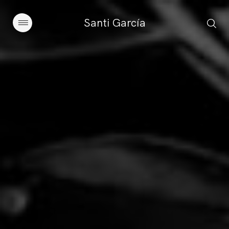
Santi García
Artículos
Charlas y conferencias
Libros
Sobre este blog
Contacto
Suscribirse