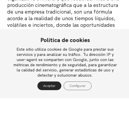
producción cinematográfica que a la estructura
de una empresa tradicional, son una fórmula
acorde a la realidad de unos tiempos líquidos,
volátiles e inciertos, donde las oportunidades
de emprendimiento surgen constantemente,
pero, por contra, no permanecen abiertas
Política de cookies
durante períodos muy largos. Además,
Este sitio utiliza cookies de Google para prestar sus
English
aprovechar esas oportunidades a menudo
servicios y para analizar su tráfico. Tu dirección IP y
requiere de combinaciones de capacidades
user-agent se comparten con Google, junto con las
humanas muy diversas, que no siempre se
métricas de rendimiento y de seguridad, para garantizar
la calidad del servicio, generar estadísticas de uso y
encuentran dentro del perímetro de una misma
Política de privacidad
detectar y solucionar abusos.
compañía, pero que incluso cuando se
Política de cookies
encuentran, no siempre logran evolucionar a la
Aceptar
Configurar
Aviso legal
misma velocidad que lo hacen las tecnologías, o
los modelos de negocio en los mercados.
Se trata, en definitiva, de una forma de
organización del trabajo a la medida de los
«nómadas del conocimiento» (
knowmads
) de los