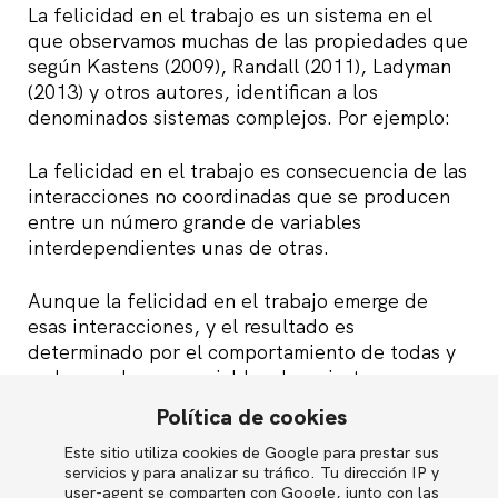
La felicidad en el trabajo es un sistema en el
que observamos muchas de las propiedades que
según Kastens (2009), Randall (2011), Ladyman
(2013) y otros autores, identifican a los
denominados sistemas complejos. Por ejemplo:
La felicidad en el trabajo es consecuencia de las
interacciones no coordinadas que se producen
entre un número grande de variables
interdependientes unas de otras.
Aunque la felicidad en el trabajo emerge de
esas interacciones, y el resultado es
determinado por el comportamiento de todas y
cada una de esas variables, hay ciertos
comportamientos y cualidades de la felicidad en
Política de cookies
el trabajo que solo pueden estudiarse a nivel de
conjunto.
Este sitio utiliza cookies de Google para prestar sus
English
servicios y para analizar su tráfico. Tu dirección IP y
user-agent se comparten con Google, junto con las