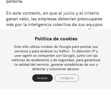
persona.
En este contexto, en que el juicio y el criterio
ganan valor, las empresas deberían preocuparse
más por la inteligencia colectiva de sus equipos
y, por tanto, de su diversidad cognitiva. Si la
ventaja ya no estará en producir más de lo
Política de cookies
mismo, sino en formular mejores preguntas,
Este sitio utiliza cookies de Google para prestar sus
interpretar señales débiles, contrastar
English
servicios y para analizar su tráfico. Tu dirección IP y
perspectivas y decidir con sentido de contexto y
user-agent se comparten con Google, junto con las
responsabilidad, necesitamos algo más que
métricas de rendimiento y de seguridad, para garantizar
equipos alineados y profesionales técnicamente
la calidad del servicio, generar estadísticas de uso y
Política de privacidad
detectar y solucionar abusos.
competentes. Las organizaciones necesitarán
Política de cookies
personas capaces de mirar los mismos problemas
Aceptar
Configurar
desde ángulos distintos, desafiar respuestas
Aviso legal
aparentemente razonables y enriquecer el
criterio colectivo.
Sin embargo, justo en este momento es cuando
nos encontramos con que la llegada de la