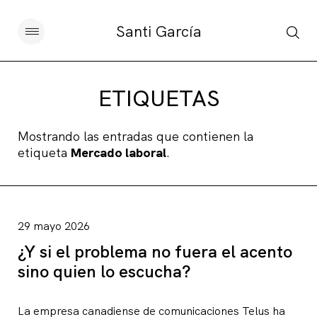
Santi García
Artículos
ETIQUETAS
Charlas y conferencias
Mostrando las entradas que contienen la
etiqueta
Mercado laboral
.
Libros
Sobre este blog
29 mayo 2026
Contacto
¿Y si el problema no fuera el acento
sino quien lo escucha?
Suscribirse
La empresa canadiense de comunicaciones Telus ha