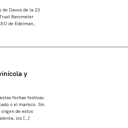
o de Davos de la 23
 Trust Barometer
l CEO de Edelman,
vinícola y
estas fechas festivas.
ado o el marisco. Sin
 origen de estos
lienta, los […]