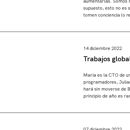
aumentarlas. Somos m
supuesto, esto no es 
tomen conciencia (o re
14 diciembre 2022
Artículos
Trabajos global
María es la CTO de un
Charlas y conf
programadores, Julian
hará sin moverse de B
principio de año es ra
Libros
Sobre este blo
07 diciembre 2022