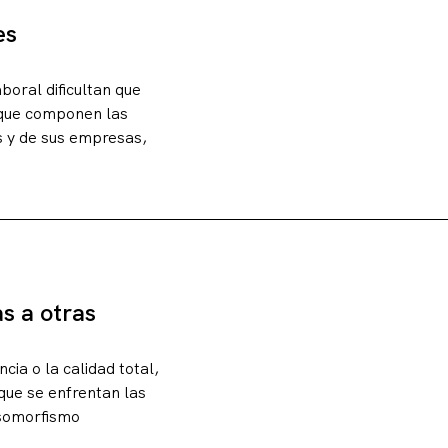
es
boral dificultan que
 que componen las
s y de sus empresas,
s a otras
ia o la calidad total,
 que se enfrentan las
isomorfismo