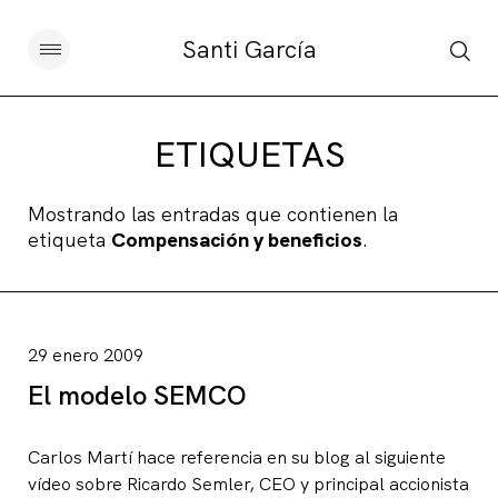
Santi García
Artículos
ETIQUETAS
Charlas y conferencias
Mostrando las entradas que contienen la
etiqueta
Compensación y beneficios
.
Libros
Sobre este blog
29 enero 2009
Contacto
El modelo SEMCO
Carlos Martí hace referencia en su blog al siguiente
Suscribirse
vídeo sobre Ricardo Semler, CEO y principal accionista